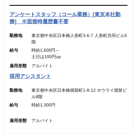
円】）
5,600円】含む。）
（45時間を超える時間外労働分についての割増賃
※45時間を超える時間外労働分についての割増賃
アンケートスタッフ（コール業務）[東京本社勤
金は別途追加支給）
金は別途追加支給
務] ※面接時履歴書不要
勤務地
東京都中央区日本橋人形町3-6-7 人形町共同ビル5
階
給与
時給1,600円～
土日は100円up
雇用形態
アルバイト
採用アシスタント
勤務地
東京都中央区日本橋堀留町1-8-12 ホウライ堀留ビ
ル8階
給与
時給1,300円
雇用形態
アルバイト