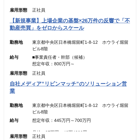
雇用形態
正社員
【新規事業】上場企業の基盤×26万件の反響で「不
動産売買」をゼロからスケール
勤務地
東京都中央区日本橋堀留町1-8-12 ホウライ堀留
ビル8階
給与
■事業責任者・幹部（候補）
想定年収：800万円～
月給：48万4,900円～
雇用形態
正社員
（固定残業代：45時間分【12万5,600円～】含
自社メディア”リビンマッチ”のソリューション営
む。）
業
※45時間を超える時間外労働分についての割増賃
金は別途追加支給
勤務地
東京都中央区日本橋堀留町1-8-12 ホウライ堀留
ビル8階
■メンバー・リーダー
給与
想定年収：445万円～700万円
想定年収：500万円～800万円
月給：30.31万円～48.49万円
月給：27万円～42万4300円
雇用形態
正社員
（固定残業代：45時間分【7万円～10万9900
（固定残業代：45時間分【7万8,500円〜12万