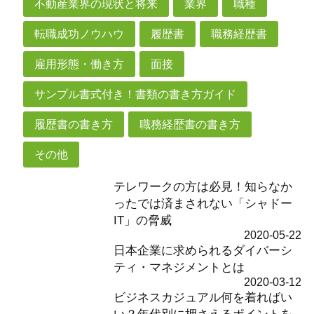
不動産業界の現状と将来
業界
職種
転職成功ノウハウ
履歴書
職務経歴書
雇用形態・働き方
面接
サンプル書式付き！書類の書き方ガイド
履歴書の書き方
職務経歴書の書き方
その他
テレワークの方は必見！知らなか
ったでは済まされない「シャドー
IT」の脅威
2020-05-22
日本企業に求められるダイバーシ
ティ・マネジメントとは
2020-03-12
ビジネスカジュアル何を着ればい
い？年代別に押さえるポイントを