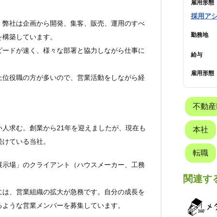
雇用形態
採用ア
！弊社は企画から開発、集客、販売、運用のすべ
勤務地
を構築しています。
ピードが速く、様々な部署と協力しながら仕事に
給与
雇用形態
上位役職の方が多いので、営業活動をしながら経
不動産I
人求む。創業から21年を迎えましたが、現在も
本社
続けている当社。
転職
展示場」のクライアント（ハウスメーカー、工務
関連す
には、営業組織の拡大が急務です。自分の成長を
るような営業メンバーを募集しています。