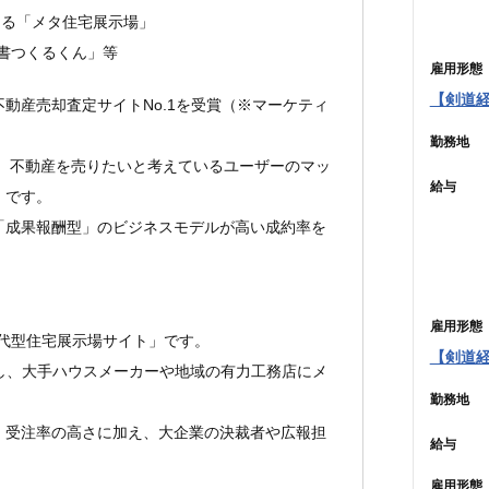
きる「メタ住宅展示場」
書つくるくん」等
雇用形態
【剣道経
動産売却査定サイトNo.1を受賞（※マーケティ
勤務地
と、不動産を売りたいと考えているユーザーのマッ
給与
」です。
「成果報酬型」のビジネスモデルが高い成約率を
雇用形態
代型住宅展示場サイト」です。
【剣道
し、大手ハウスメーカーや地域の有力工務店にメ
勤務地
、受注率の高さに加え、大企業の決裁者や広報担
給与
雇用形態