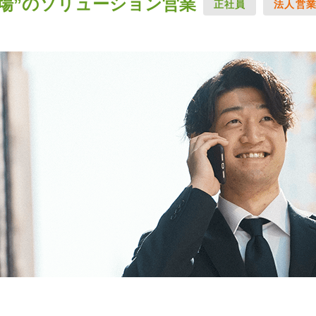
場”のソリューション営業
正社員
法人営