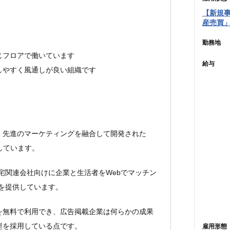
【新規事
産売買
勤務地
じフロアで働いています
給与
しやすく風通しが良い組織です
、先進のマーケティングを融合して開発された
しています。
宅関連会社向けに企業と生活者をWebでマッチン
を提供しています。
を無料で利用でき、広告掲載企業は何らかの成果
型を採用している点です。
雇用形態