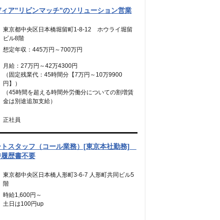
ィア”リビンマッチ”のソリューション営業
東京都中央区日本橋堀留町1-8-12 ホウライ堀留
ビル8階
想定年収：445万円～700万円
月給：27万円～42万4300円
（固定残業代：45時間分【7万円～10万9900
円】）
（45時間を超える時間外労働分についての割増賃
金は別途追加支給）
正社員
ートスタッフ（コール業務）[東京本社勤務]
時履歴書不要
東京都中央区日本橋人形町3-6-7 人形町共同ビル5
階
時給1,600円～
土日は100円up