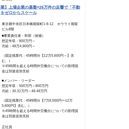
業】上場企業の基盤×26万件の反響で「不動
」をゼロからスケール
東京都中央区日本橋堀留町1-8-12 ホウライ堀留
ビル8階
■事業責任者・幹部（候補）
想定年収：800万円～
月給：48万4,900円～
（固定残業代：45時間分【12万5,600円～】含
む。）
※45時間を超える時間外労働分についての割増賃
金は別途追加支給
■メンバー・リーダー
想定年収：500万円～800万円
月給：30.31万円～48.49万円
（固定残業代：45時間分【7万8,500円〜12万
5,600円】含む。）
※45時間を超える時間外労働分についての割増賃
金は別途追加支給
正社員