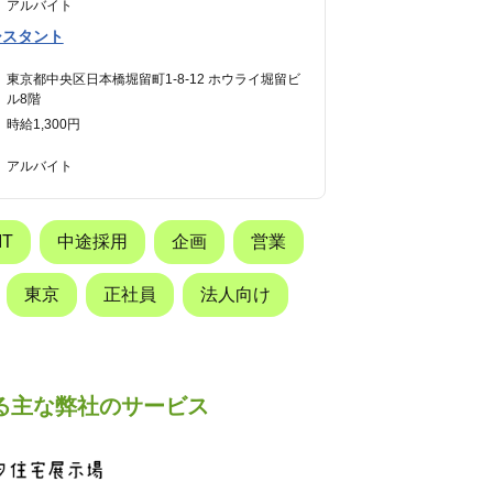
アルバイト
シスタント
東京都中央区日本橋堀留町1-8-12 ホウライ堀留ビ
ル8階
時給1,300円
アルバイト
T
中途採用
企画
営業
東京
正社員
法人向け
る主な弊社のサービス