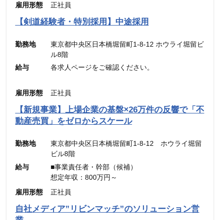
通信手当： 3,000円（営業職のみ）
雇用形態
正社員
———————————
合計 ：300,000円 ＋ インセンティブ
【剣道経験者・特別採用】中途採用
※45時間分の見込み残業代(77,700円)を含む
勤務地
東京都中央区日本橋堀留町1-8-12 ホウライ堀留ビ
ル8階
給与
各求人ページをご確認ください。
雇用形態
正社員
【新規事業】上場企業の基盤×26万件の反響で「不
動産売買」をゼロからスケール
勤務地
東京都中央区日本橋堀留町1-8-12 ホウライ堀留
ビル8階
給与
■事業責任者・幹部（候補）
想定年収：800万円～
月給：48万4,900円～
雇用形態
正社員
（固定残業代：45時間分【12万5,600円～】含
自社メディア”リビンマッチ”のソリューション営
む。）