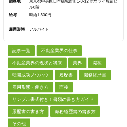
勤務地
東京都中央区日本橋堀留町1-8-12 ホウライ堀留ビ
ル8階
給与
時給1,300円
雇用形態
アルバイト
記事一覧
不動産業界の仕事
不動産業界の現状と将来
業界
職種
転職成功ノウハウ
履歴書
職務経歴書
雇用形態・働き方
面接
サンプル書式付き！書類の書き方ガイド
履歴書の書き方
職務経歴書の書き方
その他