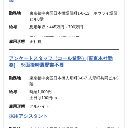
業
※45時間を超える時間外労働分についての割増賃
金は別途追加支給
勤務地
東京都中央区日本橋堀留町1-8-12 ホウライ堀留
ビル8階
■メンバー・リーダー
給与
想定年収：445万円～700万円
想定年収：500万円～800万円
月給：30.31万円～48.49万円
月給：27万円～42万4300円
雇用形態
正社員
（固定残業代：45時間分【7万円～10万9900
（固定残業代：45時間分【7万8,500円〜12万
円】）
5,600円】含む。）
（45時間を超える時間外労働分についての割増賃
※45時間を超える時間外労働分についての割増賃
アンケートスタッフ（コール業務）[東京本社勤
金は別途追加支給）
金は別途追加支給
務] ※面接時履歴書不要
勤務地
東京都中央区日本橋人形町3-6-7 人形町共同ビル5
階
給与
時給1,600円～
土日は100円up
雇用形態
アルバイト
採用アシスタント