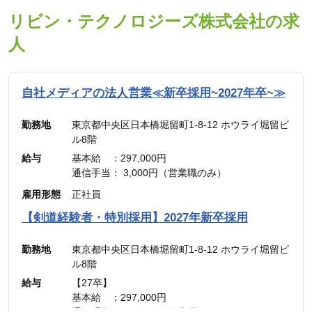
リビン・テクノロジーズ株式会社の求
人
自社メディアの法人営業≪新卒採用~2027年卒~≫
勤務地
東京都中央区日本橋堀留町1-8-12 ホウライ堀留ビ
ル8階
給与
基本給 ：297,000円
通信手当： 3,000円（営業職のみ）
———————————
雇用形態
正社員
合計 ：300,000円 ＋ インセンティブ
※45時間分の見込み残業代(77,700円)を含む
【剣道経験者・特別採用】2027年新卒採用
勤務地
東京都中央区日本橋堀留町1-8-12 ホウライ堀留ビ
ル8階
給与
【27卒】
基本給 ：297,000円