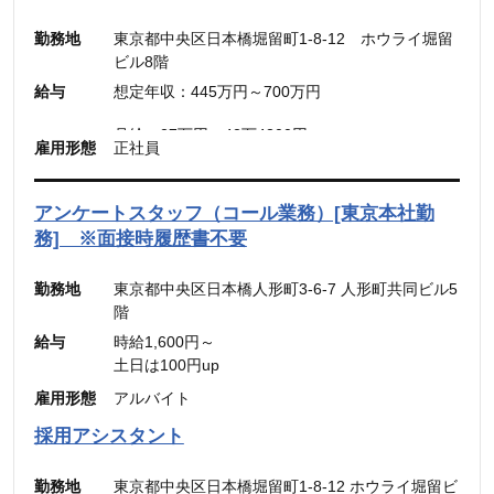
※45時間を超える時間外労働分についての割増賃
金は別途追加支給
勤務地
東京都中央区日本橋堀留町1-8-12 ホウライ堀留
ビル8階
■メンバー・リーダー
給与
想定年収：445万円～700万円
想定年収：500万円～800万円
月給：30.31万円～48.49万円
月給：27万円～42万4300円
雇用形態
正社員
（固定残業代：45時間分【7万円～10万9900
（固定残業代：45時間分【7万8,500円〜12万
円】）
5,600円】含む。）
（45時間を超える時間外労働分についての割増賃
※45時間を超える時間外労働分についての割増賃
アンケートスタッフ（コール業務）[東京本社勤
金は別途追加支給）
金は別途追加支給
務] ※面接時履歴書不要
勤務地
東京都中央区日本橋人形町3-6-7 人形町共同ビル5
階
給与
時給1,600円～
土日は100円up
雇用形態
アルバイト
採用アシスタント
勤務地
東京都中央区日本橋堀留町1-8-12 ホウライ堀留ビ