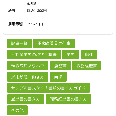
ル8階
給与
時給1,300円
雇用形態
アルバイト
記事一覧
不動産業界の仕事
不動産業界の現状と将来
業界
職種
転職成功ノウハウ
履歴書
職務経歴書
雇用形態・働き方
面接
サンプル書式付き！書類の書き方ガイド
履歴書の書き方
職務経歴書の書き方
その他