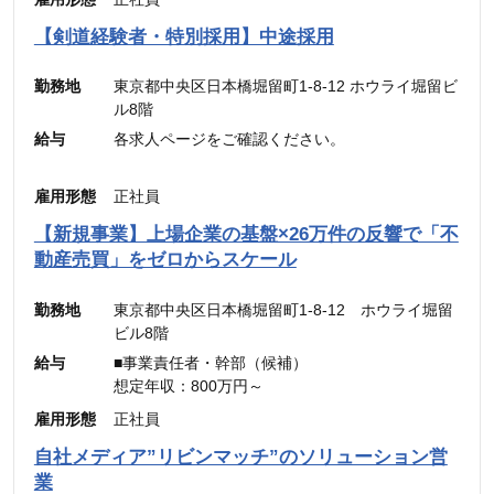
———————————
合計 ：300,000円 ＋ インセンティブ
【剣道経験者・特別採用】中途採用
※45時間分の見込み残業代(77,700円)を含む
勤務地
東京都中央区日本橋堀留町1-8-12 ホウライ堀留ビ
ル8階
給与
各求人ページをご確認ください。
雇用形態
正社員
【新規事業】上場企業の基盤×26万件の反響で「不
動産売買」をゼロからスケール
勤務地
東京都中央区日本橋堀留町1-8-12 ホウライ堀留
ビル8階
給与
■事業責任者・幹部（候補）
想定年収：800万円～
月給：48万4,900円～
雇用形態
正社員
（固定残業代：45時間分【12万5,600円～】含
自社メディア”リビンマッチ”のソリューション営
む。）
業