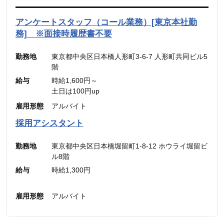
円】）
5,600円】含む。）
（45時間を超える時間外労働分についての割増賃
※45時間を超える時間外労働分についての割増賃
アンケートスタッフ（コール業務）[東京本社勤
金は別途追加支給）
金は別途追加支給
務] ※面接時履歴書不要
勤務地
東京都中央区日本橋人形町3-6-7 人形町共同ビル5
階
給与
時給1,600円～
土日は100円up
雇用形態
アルバイト
採用アシスタント
勤務地
東京都中央区日本橋堀留町1-8-12 ホウライ堀留ビ
ル8階
給与
時給1,300円
雇用形態
アルバイト