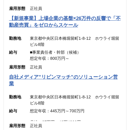
雇用形態
正社員
【新規事業】上場企業の基盤×26万件の反響で「不
動産売買」をゼロからスケール
勤務地
東京都中央区日本橋堀留町1-8-12 ホウライ堀留
ビル8階
給与
■事業責任者・幹部（候補）
想定年収：800万円～
月給：48万4,900円～
雇用形態
正社員
（固定残業代：45時間分【12万5,600円～】含
自社メディア”リビンマッチ”のソリューション営
む。）
業
※45時間を超える時間外労働分についての割増賃
金は別途追加支給
勤務地
東京都中央区日本橋堀留町1-8-12 ホウライ堀留
ビル8階
■メンバー・リーダー
給与
想定年収：445万円～700万円
想定年収：500万円～800万円
月給：30.31万円～48.49万円
月給：27万円～42万4300円
雇用形態
正社員
（固定残業代：45時間分【7万円～10万9900
（固定残業代：45時間分【7万8,500円〜12万