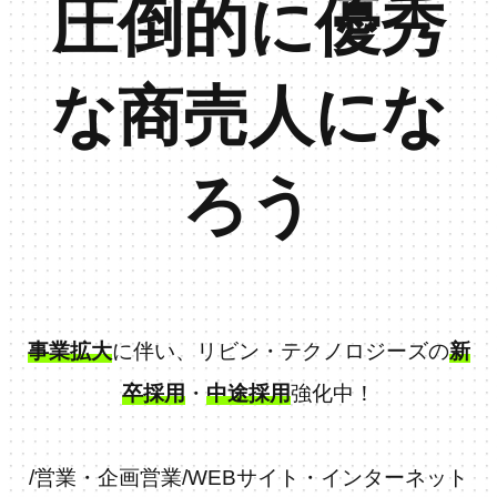
圧倒的に優秀
な商売人にな
ろう
事業拡大
に伴い、リビン・テクノロジーズの
新
卒採用
・
中途採用
強化中！
/
営業・企画営業
/
WEBサイト・インターネット