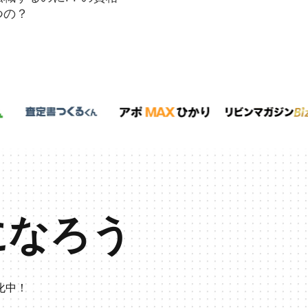
つの？
になろう
化中！