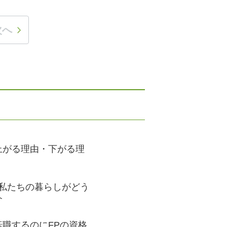
次へ
上がる理由・下がる理
？私たちの暮らしがどう
介
職するのにFPの資格