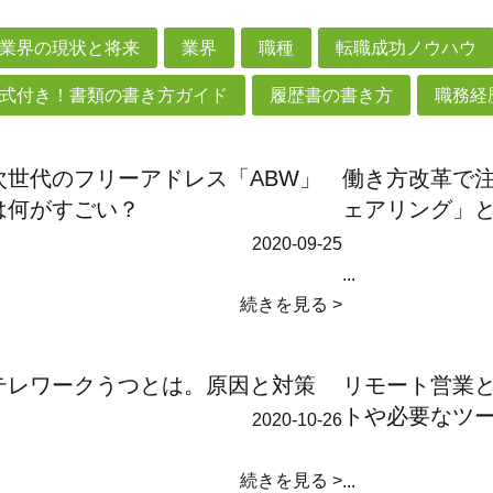
業界の現状と将来
業界
職種
転職成功ノウハウ
式付き！書類の書き方ガイド
履歴書の書き方
職務経
次世代のフリーアドレス「ABW」
働き方改革で
は何がすごい？
ェアリング」
2020-09-25
...
続きを見る >
テレワークうつとは。原因と対策
リモート営業
トや必要なツ
2020-10-26
続きを見る >
...