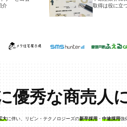
紹介
取得は役に立
に優秀な商売人
拡大
に伴い、リビン・テクノロジーズの
新卒採用
・
中途採用
強