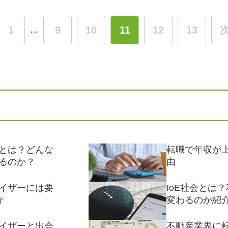
1
9
10
11
12
13
…
とは？どんな
転職で年収が
るのか？
由
イザーには要
IoE社会とは
介
変わるのか紹
イザーと出会
不動産業界に転