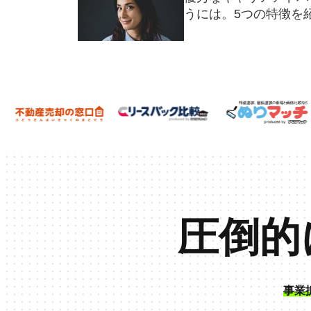
うには。5つの特徴を
圧倒的
事業