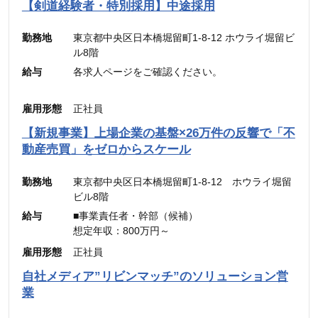
合計 ：300,000円 ＋ インセンティブ
【剣道経験者・特別採用】中途採用
※45時間分の見込み残業代(77,700円)を含む
勤務地
東京都中央区日本橋堀留町1-8-12 ホウライ堀留ビ
ル8階
給与
各求人ページをご確認ください。
雇用形態
正社員
【新規事業】上場企業の基盤×26万件の反響で「不
動産売買」をゼロからスケール
勤務地
東京都中央区日本橋堀留町1-8-12 ホウライ堀留
ビル8階
給与
■事業責任者・幹部（候補）
想定年収：800万円～
月給：48万4,900円～
雇用形態
正社員
（固定残業代：45時間分【12万5,600円～】含
自社メディア”リビンマッチ”のソリューション営
む。）
業
※45時間を超える時間外労働分についての割増賃
金は別途追加支給