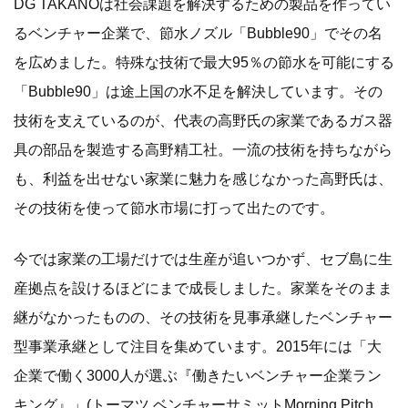
DG TAKANOは社会課題を解決するための製品を作ってい
るベンチャー企業で、節水ノズル「Bubble90」でその名
を広めました。特殊な技術で最大95％の節水を可能にする
「Bubble90」は途上国の水不足を解決しています。その
技術を支えているのが、代表の高野氏の家業であるガス器
具の部品を製造する高野精工社。一流の技術を持ちながら
も、利益を出せない家業に魅力を感じなかった高野氏は、
その技術を使って節水市場に打って出たのです。
今では家業の工場だけでは生産が追いつかず、セブ島に生
産拠点を設けるほどにまで成長しました。家業をそのまま
継がなかったものの、その技術を見事承継したベンチャー
型事業承継として注目を集めています。2015年には「大
企業で働く3000人が選ぶ『働きたいベンチャー企業ラン
キング』」(トーマツ ベンチャーサミットMorning Pitch