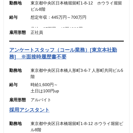
勤務地
東京都中央区日本橋堀留町1-8-12 ホウライ堀留
ビル8階
■メンバー・リーダー
給与
想定年収：445万円～700万円
想定年収：500万円～800万円
月給：30.31万円～48.49万円
月給：27万円～42万4300円
雇用形態
正社員
（固定残業代：45時間分【7万円～10万9900
（固定残業代：45時間分【7万8,500円〜12万
円】）
5,600円】含む。）
（45時間を超える時間外労働分についての割増賃
※45時間を超える時間外労働分についての割増賃
アンケートスタッフ（コール業務）[東京本社勤
金は別途追加支給）
金は別途追加支給
務] ※面接時履歴書不要
勤務地
東京都中央区日本橋人形町3-6-7 人形町共同ビル5
階
給与
時給1,600円～
土日は100円up
雇用形態
アルバイト
採用アシスタント
勤務地
東京都中央区日本橋堀留町1-8-12 ホウライ堀留ビ
ル8階