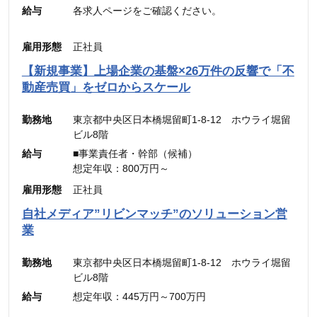
給与
各求人ページをご確認ください。
雇用形態
正社員
【新規事業】上場企業の基盤×26万件の反響で「不
動産売買」をゼロからスケール
勤務地
東京都中央区日本橋堀留町1-8-12 ホウライ堀留
ビル8階
給与
■事業責任者・幹部（候補）
想定年収：800万円～
月給：48万4,900円～
雇用形態
正社員
（固定残業代：45時間分【12万5,600円～】含
自社メディア”リビンマッチ”のソリューション営
む。）
業
※45時間を超える時間外労働分についての割増賃
金は別途追加支給
勤務地
東京都中央区日本橋堀留町1-8-12 ホウライ堀留
ビル8階
■メンバー・リーダー
給与
想定年収：445万円～700万円
想定年収：500万円～800万円
月給：30.31万円～48.49万円