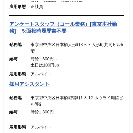
月給：27万円～42万4300円
雇用形態
正社員
（固定残業代：45時間分【7万円～10万9900
（固定残業代：45時間分【7万8,500円〜12万
円】）
5,600円】含む。）
（45時間を超える時間外労働分についての割増賃
※45時間を超える時間外労働分についての割増賃
アンケートスタッフ（コール業務）[東京本社勤
金は別途追加支給）
金は別途追加支給
務] ※面接時履歴書不要
勤務地
東京都中央区日本橋人形町3-6-7 人形町共同ビル5
階
給与
時給1,600円～
土日は100円up
雇用形態
アルバイト
採用アシスタント
勤務地
東京都中央区日本橋堀留町1-8-12 ホウライ堀留ビ
ル8階
給与
時給1,300円
雇用形態
アルバイト