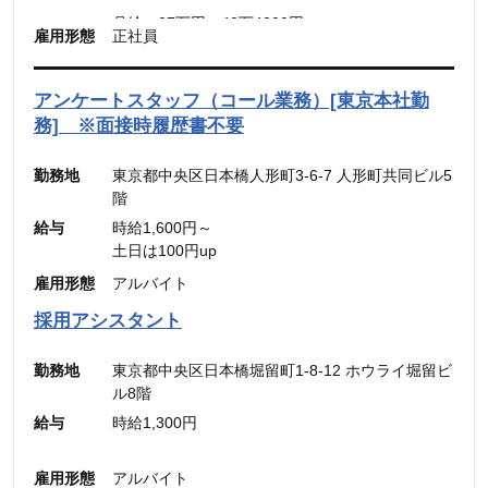
月給：30.31万円～48.49万円
月給：27万円～42万4300円
雇用形態
正社員
（固定残業代：45時間分【7万円～10万9900
（固定残業代：45時間分【7万8,500円〜12万
円】）
5,600円】含む。）
（45時間を超える時間外労働分についての割増賃
※45時間を超える時間外労働分についての割増賃
アンケートスタッフ（コール業務）[東京本社勤
金は別途追加支給）
金は別途追加支給
務] ※面接時履歴書不要
勤務地
東京都中央区日本橋人形町3-6-7 人形町共同ビル5
階
給与
時給1,600円～
土日は100円up
雇用形態
アルバイト
採用アシスタント
勤務地
東京都中央区日本橋堀留町1-8-12 ホウライ堀留ビ
ル8階
給与
時給1,300円
雇用形態
アルバイト