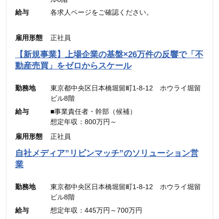
給与
各求人ページをご確認ください。
雇用形態
正社員
【新規事業】上場企業の基盤×26万件の反響で「不
動産売買」をゼロからスケール
勤務地
東京都中央区日本橋堀留町1-8-12 ホウライ堀留
ビル8階
給与
■事業責任者・幹部（候補）
想定年収：800万円～
月給：48万4,900円～
雇用形態
正社員
（固定残業代：45時間分【12万5,600円～】含
自社メディア”リビンマッチ”のソリューション営
む。）
業
※45時間を超える時間外労働分についての割増賃
金は別途追加支給
勤務地
東京都中央区日本橋堀留町1-8-12 ホウライ堀留
ビル8階
■メンバー・リーダー
給与
想定年収：445万円～700万円
想定年収：500万円～800万円