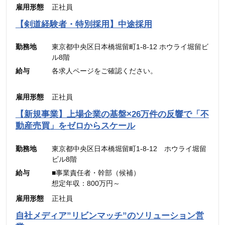
通信手当： 3,000円（営業職のみ）
雇用形態
正社員
———————————
合計 ：300,000円 ＋ インセンティブ
【剣道経験者・特別採用】中途採用
※45時間分の見込み残業代(77,700円)を含む
勤務地
東京都中央区日本橋堀留町1-8-12 ホウライ堀留ビ
ル8階
給与
各求人ページをご確認ください。
雇用形態
正社員
【新規事業】上場企業の基盤×26万件の反響で「不
動産売買」をゼロからスケール
勤務地
東京都中央区日本橋堀留町1-8-12 ホウライ堀留
ビル8階
給与
■事業責任者・幹部（候補）
想定年収：800万円～
月給：48万4,900円～
雇用形態
正社員
（固定残業代：45時間分【12万5,600円～】含
自社メディア”リビンマッチ”のソリューション営
む。）