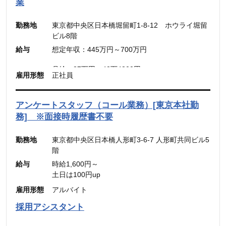
業
※45時間を超える時間外労働分についての割増賃
金は別途追加支給
勤務地
東京都中央区日本橋堀留町1-8-12 ホウライ堀留
ビル8階
■メンバー・リーダー
給与
想定年収：445万円～700万円
想定年収：500万円～800万円
月給：30.31万円～48.49万円
月給：27万円～42万4300円
雇用形態
正社員
（固定残業代：45時間分【7万円～10万9900
（固定残業代：45時間分【7万8,500円〜12万
円】）
5,600円】含む。）
（45時間を超える時間外労働分についての割増賃
※45時間を超える時間外労働分についての割増賃
アンケートスタッフ（コール業務）[東京本社勤
金は別途追加支給）
金は別途追加支給
務] ※面接時履歴書不要
勤務地
東京都中央区日本橋人形町3-6-7 人形町共同ビル5
階
給与
時給1,600円～
土日は100円up
雇用形態
アルバイト
採用アシスタント