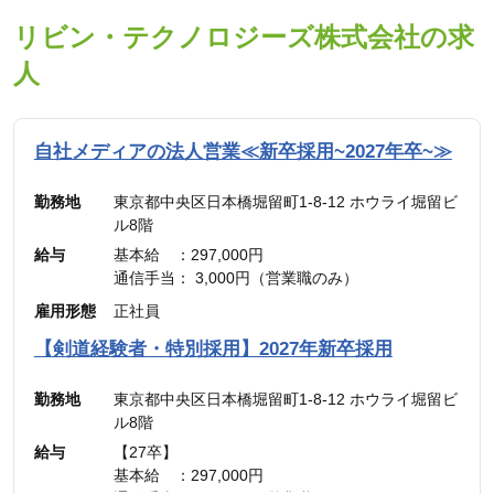
リビン・テクノロジーズ株式会社の求
人
自社メディアの法人営業≪新卒採用~2027年卒~≫
勤務地
東京都中央区日本橋堀留町1-8-12 ホウライ堀留ビ
ル8階
給与
基本給 ：297,000円
通信手当： 3,000円（営業職のみ）
———————————
雇用形態
正社員
合計 ：300,000円 ＋ インセンティブ
※45時間分の見込み残業代(77,700円)を含む
【剣道経験者・特別採用】2027年新卒採用
勤務地
東京都中央区日本橋堀留町1-8-12 ホウライ堀留ビ
ル8階
給与
【27卒】
基本給 ：297,000円