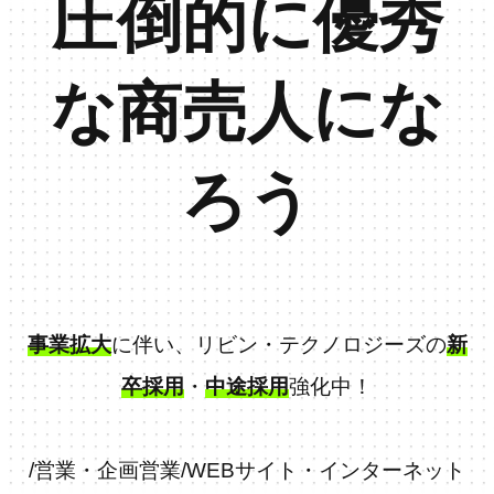
圧倒的に優秀
な商売人にな
ろう
事業拡大
に伴い、リビン・テクノロジーズの
新
卒採用
・
中途採用
強化中！
/
営業・企画営業
/
WEBサイト・インターネット