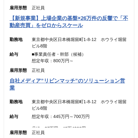
雇用形態
正社員
【新規事業】上場企業の基盤×26万件の反響で「不
動産売買」をゼロからスケール
勤務地
東京都中央区日本橋堀留町1-8-12 ホウライ堀留
ビル8階
給与
■事業責任者・幹部（候補）
想定年収：800万円～
月給：48万4,900円～
雇用形態
正社員
（固定残業代：45時間分【12万5,600円～】含
自社メディア”リビンマッチ”のソリューション営
む。）
業
※45時間を超える時間外労働分についての割増賃
金は別途追加支給
勤務地
東京都中央区日本橋堀留町1-8-12 ホウライ堀留
ビル8階
■メンバー・リーダー
給与
想定年収：445万円～700万円
想定年収：500万円～800万円
月給：30.31万円～48.49万円
月給：27万円～42万4300円
雇用形態
正社員
（固定残業代：45時間分【7万円～10万9900
（固定残業代：45時間分【7万8,500円〜12万