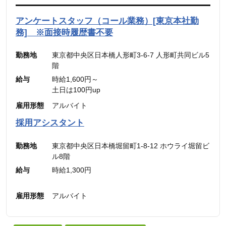
円】）
5,600円】含む。）
（45時間を超える時間外労働分についての割増賃
※45時間を超える時間外労働分についての割増賃
アンケートスタッフ（コール業務）[東京本社勤
金は別途追加支給）
金は別途追加支給
務] ※面接時履歴書不要
勤務地
東京都中央区日本橋人形町3-6-7 人形町共同ビル5
階
給与
時給1,600円～
土日は100円up
雇用形態
アルバイト
採用アシスタント
勤務地
東京都中央区日本橋堀留町1-8-12 ホウライ堀留ビ
ル8階
給与
時給1,300円
雇用形態
アルバイト