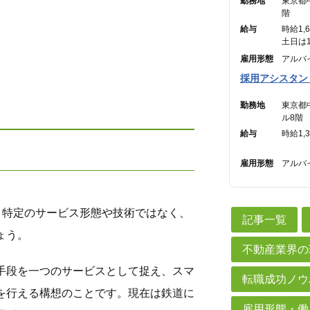
勤務地
東京都
階
給与
時給1,
土日は1
雇用形態
アルバ
採用アシスタン
勤務地
東京都
ル8階
給与
時給1,
雇用形態
アルバ
。特定のサービス形態や技術ではなく、
記事一覧
ょう。
不動産業界の
手段を一つのサービスとして捉え、スマ
転職成功ノウ
を行える構想のことです。現在は鉄道に
雇用形態・働