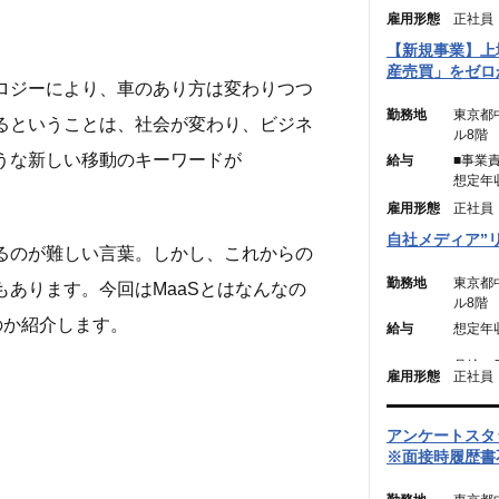
雇用形態
正社員
【新規事業】上
産売買」をゼロ
ロジーにより、車のあり方は変わりつつ
勤務地
東京都
るということは、社会が変わり、ビジネ
ル8階
うな新しい移動のキーワードが
給与
■事業
想定年
月給：4
雇用形態
正社員
（固定残
自社メディア”
るのが難しい言葉。しかし、これからの
む。）
※45
勤務地
東京都
あります。今回はMaaSとはなんなの
は別途
ル8階
のか紹介します。
給与
想定年収
■メン
想定年収
月給：2
月給：3
雇用形態
正社員
（固定残
円】）
（固定残
（45
円】含
アンケートスタ
は別途
※45
※面接時履歴書
は別途