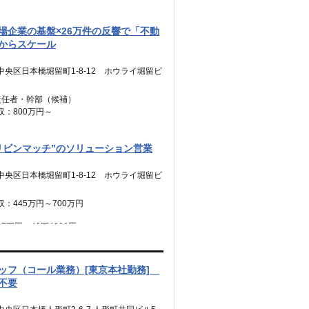
場企業の基盤×26万件の反響で「不動
からスケール
中央区日本橋堀留町1-8-12 ホウライ堀留ビ
責任者・幹部（候補）
収：800万円～
8万4,900円～
業代：45時間分【12万5,600円～】含
リビンマッチ”のソリューション営業
時間を超える時間外労働分についての割増賃金
中央区日本橋堀留町1-8-12 ホウライ堀留ビ
追加支給
：445万円～700万円
バー・リーダー
：500万円～800万円
7万円～42万4300円
0.31万円～48.49万円
業代：45時間分【7万円～10万9900
業代：45時間分【7万8,500円〜12万5,600
時間を超える時間外労働分についての割増賃金
む。）
ッフ（コール業務）[東京本社勤務]
追加支給）
時間を超える時間外労働分についての割増賃金
不要
追加支給