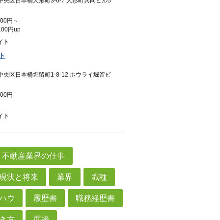
中央区日本橋人形町3-6-7 人形町共同ビル5
600円～
00円up
イト
ト
中央区日本橋堀留町1-8-12 ホウライ堀留ビ
300円
イト
不動産業界の仕事
現状と将来
業界
職種
ハウ
履歴書
職務経歴書
き方
面接