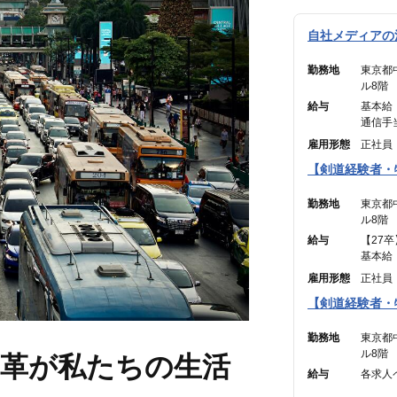
自社メディアの法
勤務地
東京都
ル8階
給与
基本給 
通信手当
———
雇用形態
正社員
合計 ：
【剣道経験者・
※45時
勤務地
東京都
ル8階
給与
【27卒
基本給 
通信手当
雇用形態
正社員
———
【剣道経験者・
合計 ：
※45時
勤務地
東京都
ル8階
変革が私たちの生活
給与
各求人