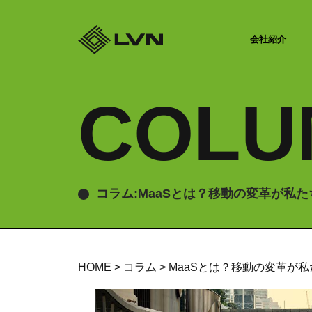
会社紹介
COLU
コラム:MaaSとは？移動の変革が私
HOME
>
コラム
>
MaaSとは？移動の変革が