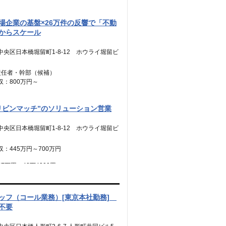
場企業の基盤×26万件の反響で「不動
からスケール
中央区日本橋堀留町1-8-12 ホウライ堀留ビ
責任者・幹部（候補）
収：800万円～
8万4,900円～
業代：45時間分【12万5,600円～】含
リビンマッチ”のソリューション営業
時間を超える時間外労働分についての割増賃金
中央区日本橋堀留町1-8-12 ホウライ堀留ビ
追加支給
：445万円～700万円
バー・リーダー
：500万円～800万円
7万円～42万4300円
0.31万円～48.49万円
業代：45時間分【7万円～10万9900
業代：45時間分【7万8,500円〜12万5,600
時間を超える時間外労働分についての割増賃金
む。）
ッフ（コール業務）[東京本社勤務]
追加支給）
時間を超える時間外労働分についての割増賃金
不要
追加支給