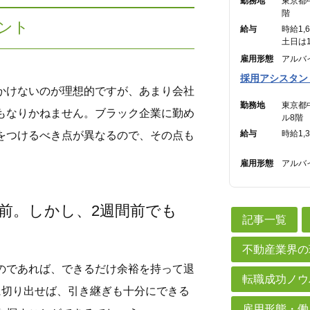
勤務地
東京都
階
ント
給与
時給1,
土日は1
雇用形態
アルバ
採用アシスタン
かけないのが理想的ですが、あまり会社
勤務地
東京都
もなりかねません。ブラック企業に勤め
ル8階
給与
時給1,
をつけるべき点が異なるので、その点も
雇用形態
アルバ
前。しかし、2週間前でも
記事一覧
不動産業界の
のであれば、できるだけ余裕を持って退
転職成功ノウ
に切り出せば、引き継ぎも十分にできる
雇用形態・働