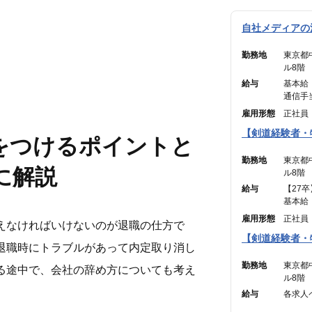
自社メディアの法
勤務地
東京都
ル8階
給与
基本給 
通信手当
———
雇用形態
正社員
合計 ：
【剣道経験者・
※45時
をつけるポイントと
勤務地
東京都
に解説
ル8階
給与
【27卒
基本給 
通信手当
雇用形態
正社員
えなければいけないのが退職の仕方で
———
【剣道経験者・
合計 ：
退職時にトラブルがあって内定取り消し
※45時
勤務地
東京都
る途中で、会社の辞め方についても考え
ル8階
給与
各求人