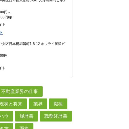
中央区日本橋人形町3-6-7 人形町共同ビル5
600円～
00円up
イト
ト
中央区日本橋堀留町1-8-12 ホウライ堀留ビ
300円
イト
不動産業界の仕事
現状と将来
業界
職種
ハウ
履歴書
職務経歴書
き方
面接