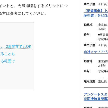
雇用形態
正社員
イントと、円満退職をするメリットにつ
【新規事業】上
る方は参考にしてください。
産売買」をゼロ
勤務地
東京都
ル8階
給与
■事業
想定年
月給：4
雇用形態
正社員
し、2週間前でもOK
（固定残
自社メディア”
被ることも
む。）
※45
きる範囲で
勤務地
東京都
は別途
ル8階
給与
想定年収
■メン
想定年収
月給：2
月給：3
雇用形態
正社員
（固定残
円】）
（固定残
（45
円】含
アンケートスタ
は別途
※45
※面接時履歴書
は別途