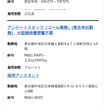
給与
想定年収：445万円～700万円
想定年収：500万円～800万円
月給：30.31万円～48.49万円
月給：27万円～42万4300円
雇用形態
正社員
（固定残業代：45時間分【7万円～10万9900
（固定残業代：45時間分【7万8,500円〜12万
円】）
5,600円】含む。）
（45時間を超える時間外労働分についての割増賃
※45時間を超える時間外労働分についての割増賃
アンケートスタッフ（コール業務）[東京本社勤
金は別途追加支給）
金は別途追加支給
務] ※面接時履歴書不要
勤務地
東京都中央区日本橋人形町3-6-7 人形町共同ビル5
階
給与
時給1,600円～
土日は100円up
雇用形態
アルバイト
採用アシスタント
勤務地
東京都中央区日本橋堀留町1-8-12 ホウライ堀留ビ
ル8階
給与
時給1,300円