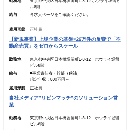
勤務地
東京都中央区日本橋堀留町1-8-12 ホウライ堀留ビ
ル8階
給与
各求人ページをご確認ください。
雇用形態
正社員
【新規事業】上場企業の基盤×26万件の反響で「不
動産売買」をゼロからスケール
勤務地
東京都中央区日本橋堀留町1-8-12 ホウライ堀留
ビル8階
給与
■事業責任者・幹部（候補）
想定年収：800万円～
月給：48万4,900円～
雇用形態
正社員
（固定残業代：45時間分【12万5,600円～】含
自社メディア”リビンマッチ”のソリューション営
む。）
業
※45時間を超える時間外労働分についての割増賃
金は別途追加支給
勤務地
東京都中央区日本橋堀留町1-8-12 ホウライ堀留
ビル8階
■メンバー・リーダー