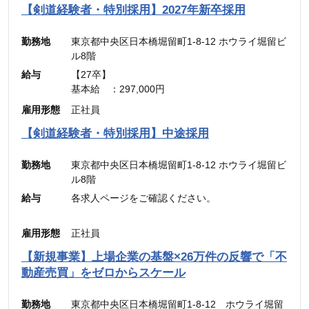
※45時間分の見込み残業代(77,700円)を含む
【剣道経験者・特別採用】2027年新卒採用
勤務地
東京都中央区日本橋堀留町1-8-12 ホウライ堀留ビ
ル8階
給与
【27卒】
基本給 ：297,000円
通信手当： 3,000円（営業職のみ）
雇用形態
正社員
———————————
合計 ：300,000円 ＋ インセンティブ
【剣道経験者・特別採用】中途採用
※45時間分の見込み残業代(77,700円)を含む
勤務地
東京都中央区日本橋堀留町1-8-12 ホウライ堀留ビ
ル8階
給与
各求人ページをご確認ください。
雇用形態
正社員
【新規事業】上場企業の基盤×26万件の反響で「不
動産売買」をゼロからスケール
勤務地
東京都中央区日本橋堀留町1-8-12 ホウライ堀留