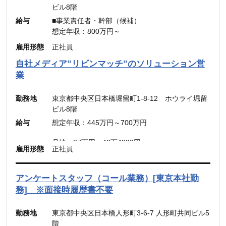
ビル8階
給与
■事業責任者・幹部（候補）
想定年収：800万円～
月給：48万4,900円～
雇用形態
正社員
（固定残業代：45時間分【12万5,600円～】含
自社メディア”リビンマッチ”のソリューション営
む。）
業
※45時間を超える時間外労働分についての割増賃
金は別途追加支給
勤務地
東京都中央区日本橋堀留町1-8-12 ホウライ堀留
ビル8階
■メンバー・リーダー
給与
想定年収：445万円～700万円
想定年収：500万円～800万円
月給：30.31万円～48.49万円
月給：27万円～42万4300円
雇用形態
正社員
（固定残業代：45時間分【7万円～10万9900
（固定残業代：45時間分【7万8,500円〜12万
円】）
5,600円】含む。）
（45時間を超える時間外労働分についての割増賃
※45時間を超える時間外労働分についての割増賃
アンケートスタッフ（コール業務）[東京本社勤
金は別途追加支給）
金は別途追加支給
務] ※面接時履歴書不要
勤務地
東京都中央区日本橋人形町3-6-7 人形町共同ビル5
階