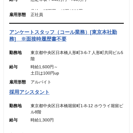
月給：30.31万円～48.49万円
月給：27万円～42万4300円
雇用形態
正社員
（固定残業代：45時間分【7万円～10万9900
（固定残業代：45時間分【7万8,500円〜12万
円】）
5,600円】含む。）
（45時間を超える時間外労働分についての割増賃
※45時間を超える時間外労働分についての割増賃
アンケートスタッフ（コール業務）[東京本社勤
金は別途追加支給）
金は別途追加支給
務] ※面接時履歴書不要
勤務地
東京都中央区日本橋人形町3-6-7 人形町共同ビル5
階
給与
時給1,600円～
土日は100円up
雇用形態
アルバイト
採用アシスタント
勤務地
東京都中央区日本橋堀留町1-8-12 ホウライ堀留ビ
ル8階
給与
時給1,300円