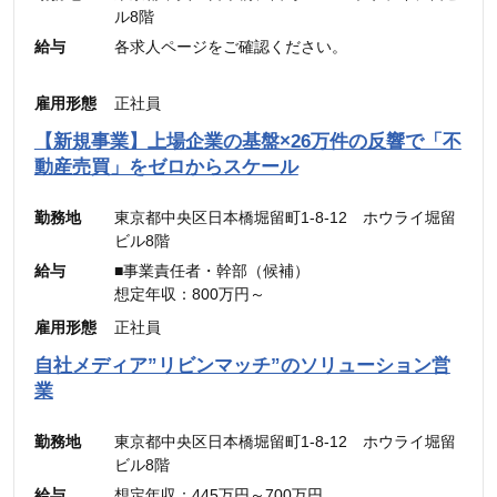
ル8階
給与
各求人ページをご確認ください。
雇用形態
正社員
【新規事業】上場企業の基盤×26万件の反響で「不
動産売買」をゼロからスケール
勤務地
東京都中央区日本橋堀留町1-8-12 ホウライ堀留
ビル8階
給与
■事業責任者・幹部（候補）
想定年収：800万円～
月給：48万4,900円～
雇用形態
正社員
（固定残業代：45時間分【12万5,600円～】含
自社メディア”リビンマッチ”のソリューション営
む。）
業
※45時間を超える時間外労働分についての割増賃
金は別途追加支給
勤務地
東京都中央区日本橋堀留町1-8-12 ホウライ堀留
ビル8階
■メンバー・リーダー
給与
想定年収：445万円～700万円
想定年収：500万円～800万円