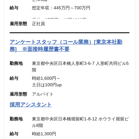
■メンバー・リーダー
給与
想定年収：445万円～700万円
想定年収：500万円～800万円
月給：30.31万円～48.49万円
月給：27万円～42万4300円
雇用形態
正社員
（固定残業代：45時間分【7万円～10万9900
（固定残業代：45時間分【7万8,500円〜12万
円】）
5,600円】含む。）
（45時間を超える時間外労働分についての割増賃
※45時間を超える時間外労働分についての割増賃
アンケートスタッフ（コール業務）[東京本社勤
金は別途追加支給）
金は別途追加支給
務] ※面接時履歴書不要
勤務地
東京都中央区日本橋人形町3-6-7 人形町共同ビル5
階
給与
時給1,600円～
土日は100円up
雇用形態
アルバイト
採用アシスタント
勤務地
東京都中央区日本橋堀留町1-8-12 ホウライ堀留ビ
ル8階
給与
時給1,300円