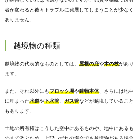
者が変わると後々トラブルに発展してしまうことが少なく
ありません。
越境物の種類
越境物の代表的なものとしては、
屋根の庇
や
木の枝
があり
ます。
また、それ以外にも
ブロック塀
や
建物本体
、さらには地中
に埋まった
水道
や
下水管
、
ガス管
などが越境していること
もあります。
土地の所有権はこうした空中にあるものや、地中にあるも
のまで及ぶため、上記いずれの場合でも越境物がある場合