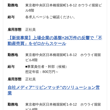
勤務地
東京都中央区日本橋堀留町1-8-12 ホウライ堀留ビ
ル8階
給与
各求人ページをご確認ください。
雇用形態
正社員
【新規事業】上場企業の基盤×26万件の反響で「不
動産売買」をゼロからスケール
勤務地
東京都中央区日本橋堀留町1-8-12 ホウライ堀留
ビル8階
給与
■事業責任者・幹部（候補）
想定年収：800万円～
月給：48万4,900円～
雇用形態
正社員
（固定残業代：45時間分【12万5,600円～】含
自社メディア”リビンマッチ”のソリューション営
む。）
業
※45時間を超える時間外労働分についての割増賃
金は別途追加支給
勤務地
東京都中央区日本橋堀留町1-8-12 ホウライ堀留
ビル8階