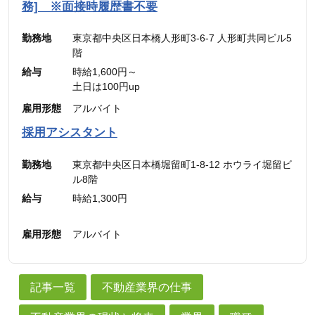
金は別途追加支給
務] ※面接時履歴書不要
勤務地
東京都中央区日本橋人形町3-6-7 人形町共同ビル5
階
給与
時給1,600円～
土日は100円up
雇用形態
アルバイト
採用アシスタント
勤務地
東京都中央区日本橋堀留町1-8-12 ホウライ堀留ビ
ル8階
給与
時給1,300円
雇用形態
アルバイト
記事一覧
不動産業界の仕事