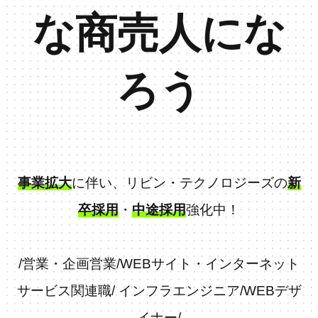
な商売人にな
ろう
事業拡大
に伴い、リビン・テクノロジーズの
新
卒採用
・
中途採用
強化中！
/
営業・企画営業
/
WEBサイト・インターネット
サービス関連職
/
インフラエンジニア
/
WEBデザ
イナー
/