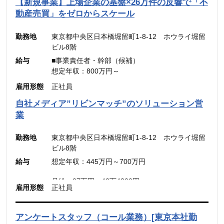
【新規事業】上場企業の基盤×26万件の反響で「不
動産売買」をゼロからスケール
勤務地
東京都中央区日本橋堀留町1-8-12 ホウライ堀留
ビル8階
給与
■事業責任者・幹部（候補）
想定年収：800万円～
月給：48万4,900円～
雇用形態
正社員
（固定残業代：45時間分【12万5,600円～】含
自社メディア”リビンマッチ”のソリューション営
む。）
業
※45時間を超える時間外労働分についての割増賃
金は別途追加支給
勤務地
東京都中央区日本橋堀留町1-8-12 ホウライ堀留
ビル8階
■メンバー・リーダー
給与
想定年収：445万円～700万円
想定年収：500万円～800万円
月給：30.31万円～48.49万円
月給：27万円～42万4300円
雇用形態
正社員
（固定残業代：45時間分【7万円～10万9900
（固定残業代：45時間分【7万8,500円〜12万
円】）
5,600円】含む。）
（45時間を超える時間外労働分についての割増賃
※45時間を超える時間外労働分についての割増賃
アンケートスタッフ（コール業務）[東京本社勤
金は別途追加支給）