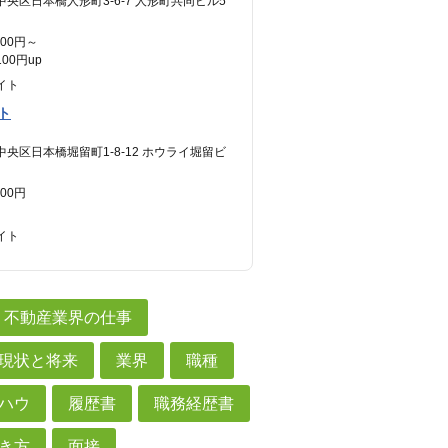
中央区日本橋人形町3-6-7 人形町共同ビル5
600円～
00円up
イト
ト
中央区日本橋堀留町1-8-12 ホウライ堀留ビ
300円
イト
不動産業界の仕事
現状と将来
業界
職種
ハウ
履歴書
職務経歴書
き方
面接