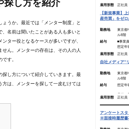
や探し方を紹介
雇用形態
正社員
【新規事業】上
産売買」をゼロ
しょうか。最近では「メンター制度」と
勤務地
東京都
で、名前は聞いたことがある人も多いと
ル8階
メンター役となるケースが多いですが、
給与
■事業
想定年
ません。メンターの存在は、その人の人
月給：4
雇用形態
正社員
のです。
（固定残
自社メディア”
む。）
※45
勤務地
東京都
の探し方について紹介していきます。最
は別途
ル8階
う方は、メンターを探して一皮むけては
給与
想定年収
■メン
想定年収
月給：2
月給：3
雇用形態
正社員
（固定残
円】）
（固定残
（45
円】含
アンケートスタ
は別途
※45
※面接時履歴書
は別途