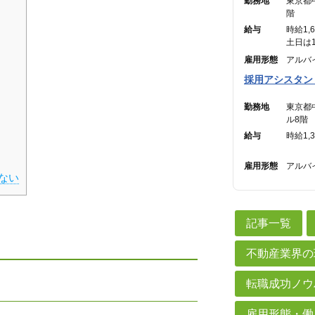
勤務地
東京都
階
給与
時給1,
土日は1
雇用形態
アルバ
採用アシスタン
勤務地
東京都
ル8階
給与
時給1,
雇用形態
アルバ
ない
記事一覧
不動産業界の
転職成功ノウ
雇用形態・働