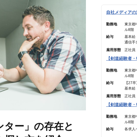
自社メディアの法
勤務地
東京都
ル8階
給与
基本給 
通信手当
———
雇用形態
正社員
合計 ：
【剣道経験者・
※45時
勤務地
東京都
ル8階
給与
【27卒
基本給 
通信手当
雇用形態
正社員
———
【剣道経験者・
合計 ：
※45時
勤務地
東京都
ル8階
ンター」の存在と
給与
各求人