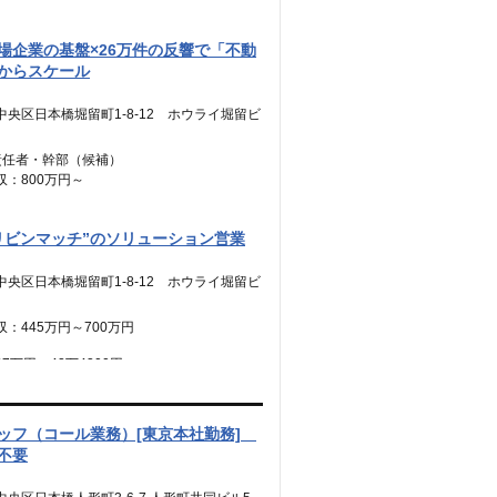
場企業の基盤×26万件の反響で「不動
からスケール
中央区日本橋堀留町1-8-12 ホウライ堀留ビ
責任者・幹部（候補）
収：800万円～
8万4,900円～
業代：45時間分【12万5,600円～】含
リビンマッチ”のソリューション営業
時間を超える時間外労働分についての割増賃金
中央区日本橋堀留町1-8-12 ホウライ堀留ビ
追加支給
：445万円～700万円
バー・リーダー
：500万円～800万円
7万円～42万4300円
0.31万円～48.49万円
業代：45時間分【7万円～10万9900
業代：45時間分【7万8,500円〜12万5,600
時間を超える時間外労働分についての割増賃金
む。）
ッフ（コール業務）[東京本社勤務]
追加支給）
時間を超える時間外労働分についての割増賃金
不要
追加支給