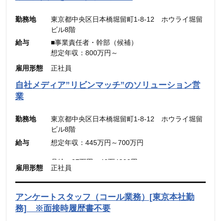
勤務地
東京都中央区日本橋堀留町1-8-12 ホウライ堀留
ビル8階
給与
■事業責任者・幹部（候補）
想定年収：800万円～
月給：48万4,900円～
雇用形態
正社員
（固定残業代：45時間分【12万5,600円～】含
自社メディア”リビンマッチ”のソリューション営
む。）
業
※45時間を超える時間外労働分についての割増賃
金は別途追加支給
勤務地
東京都中央区日本橋堀留町1-8-12 ホウライ堀留
ビル8階
■メンバー・リーダー
給与
想定年収：445万円～700万円
想定年収：500万円～800万円
月給：30.31万円～48.49万円
月給：27万円～42万4300円
雇用形態
正社員
（固定残業代：45時間分【7万円～10万9900
（固定残業代：45時間分【7万8,500円〜12万
円】）
5,600円】含む。）
（45時間を超える時間外労働分についての割増賃
※45時間を超える時間外労働分についての割増賃
アンケートスタッフ（コール業務）[東京本社勤
金は別途追加支給）
金は別途追加支給
務] ※面接時履歴書不要