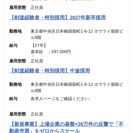
———————————
雇用形態
正社員
合計 ：300,000円 ＋ インセンティブ
※45時間分の見込み残業代(77,700円)を含む
【剣道経験者・特別採用】2027年新卒採用
勤務地
東京都中央区日本橋堀留町1-8-12 ホウライ堀留ビ
ル8階
給与
【27卒】
基本給 ：297,000円
通信手当： 3,000円（営業職のみ）
雇用形態
正社員
———————————
合計 ：300,000円 ＋ インセンティブ
【剣道経験者・特別採用】中途採用
※45時間分の見込み残業代(77,700円)を含む
勤務地
東京都中央区日本橋堀留町1-8-12 ホウライ堀留ビ
ル8階
給与
各求人ページをご確認ください。
雇用形態
正社員
【新規事業】上場企業の基盤×26万件の反響で「不
動産売買」をゼロからスケール