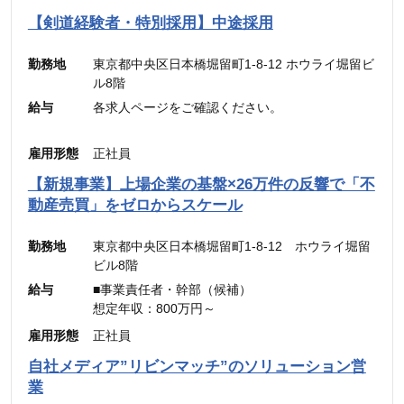
———————————
合計 ：300,000円 ＋ インセンティブ
【剣道経験者・特別採用】中途採用
※45時間分の見込み残業代(77,700円)を含む
勤務地
東京都中央区日本橋堀留町1-8-12 ホウライ堀留ビ
ル8階
給与
各求人ページをご確認ください。
雇用形態
正社員
【新規事業】上場企業の基盤×26万件の反響で「不
動産売買」をゼロからスケール
勤務地
東京都中央区日本橋堀留町1-8-12 ホウライ堀留
ビル8階
給与
■事業責任者・幹部（候補）
想定年収：800万円～
月給：48万4,900円～
雇用形態
正社員
（固定残業代：45時間分【12万5,600円～】含
自社メディア”リビンマッチ”のソリューション営
む。）
業
※45時間を超える時間外労働分についての割増賃