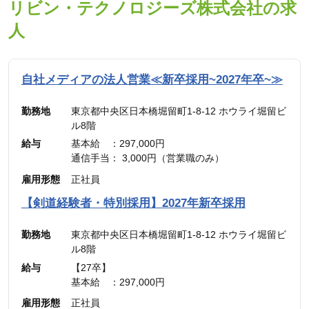
リビン・テクノロジーズ株式会社の求
人
自社メディアの法人営業≪新卒採用~2027年卒~≫
勤務地
東京都中央区日本橋堀留町1-8-12 ホウライ堀留ビ
ル8階
給与
基本給 ：297,000円
通信手当： 3,000円（営業職のみ）
———————————
雇用形態
正社員
合計 ：300,000円 ＋ インセンティブ
※45時間分の見込み残業代(77,700円)を含む
【剣道経験者・特別採用】2027年新卒採用
勤務地
東京都中央区日本橋堀留町1-8-12 ホウライ堀留ビ
ル8階
給与
【27卒】
基本給 ：297,000円
通信手当： 3,000円（営業職のみ）
雇用形態
正社員