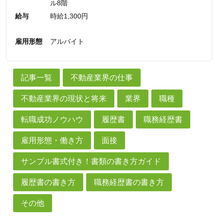
ル8階
給与
時給1,300円
雇用形態
アルバイト
記事一覧
不動産業界の仕事
不動産業界の現状と将来
業界
職種
転職成功ノウハウ
履歴書
職務経歴書
雇用形態・働き方
面接
サンプル書式付き！書類の書き方ガイド
履歴書の書き方
職務経歴書の書き方
その他