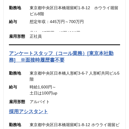
金は別途追加支給
勤務地
東京都中央区日本橋堀留町1-8-12 ホウライ堀留
ビル8階
■メンバー・リーダー
給与
想定年収：445万円～700万円
想定年収：500万円～800万円
月給：30.31万円～48.49万円
月給：27万円～42万4300円
雇用形態
正社員
（固定残業代：45時間分【7万円～10万9900
（固定残業代：45時間分【7万8,500円〜12万
円】）
5,600円】含む。）
（45時間を超える時間外労働分についての割増賃
※45時間を超える時間外労働分についての割増賃
アンケートスタッフ（コール業務）[東京本社勤
金は別途追加支給）
金は別途追加支給
務] ※面接時履歴書不要
勤務地
東京都中央区日本橋人形町3-6-7 人形町共同ビル5
階
給与
時給1,600円～
土日は100円up
雇用形態
アルバイト
採用アシスタント
勤務地
東京都中央区日本橋堀留町1-8-12 ホウライ堀留ビ