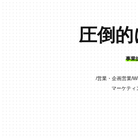
圧倒的
事業
/
営業・企画営業
/
W
マーケティ