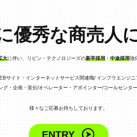
に優秀な商売人
拡大
に伴い、リビン・テクノロジーズの
新卒採用
・
中途採用
強
EBサイト・インターネットサービス関連職
/
インフラエンジニ
ング・企画・宣伝
/
オペレーター・アポインター
/
コールセンタ
様々なご応募お待ちしております。
ENTRY